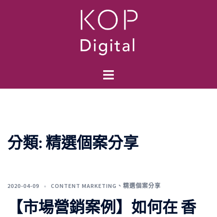
跳
至
主
要
內
容
Toggle
menu
分類:
精選個案分享
2020-04-09
CONTENT MARKETING
、
精選個案分享
【市場營銷案例】如何在 香