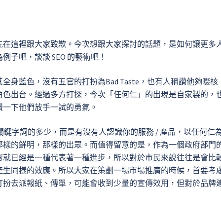
先在這裡跟大家致歉。今次想跟大家探討的話題，是如何讓更多
子吧，談談 SEO 的藝術吧！
身藍色，沒有五官的打扮為Bad Taste，也有人稱讚他夠啜核
角色出台。
經過多方打探，今次「任何仁」的出現是自家製的，
讚一下他們放手一試的勇氣。
是關鍵字詞的多少，而是有沒有人認識你的服務 / 產品，以任何仁
那樣的鮮明，那樣的出眾。而值得留意的是，作為一個政府部門
實就已經是一種代表著一種進步，所以對於市民來說往往是會比
產生同樣的效應。所以大家在策劃一場市場推廣的時候，首要考
打扮去派報紙、傳單，可能會收到少量的宣傳效用，但對於品牌