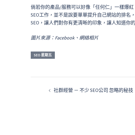
倘若你的產品/服務可以好像「任何仁」一樣爆紅
SEO工作，並不是說要單單提升自己網站的排名
SEO，讓人們對你有更清晰的印象，讓人知道你
圖片來源：Facebook、網絡相片
SEO 星期五
文
社群經營 － 不少 SEO公司 忽略的秘技
章
導
覽