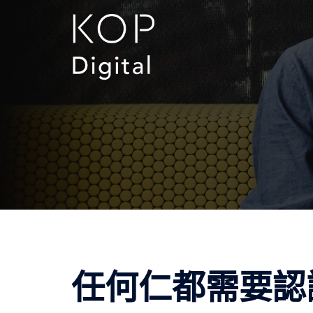
跳
至
主
要
內
容
任何仁都需要認識