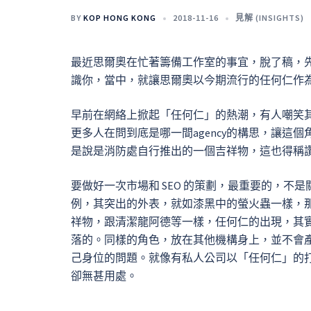
BY
KOP HONG KONG
2018-11-16
見解 (INSIGHTS)
最近思爾奧在忙著籌備工作室的事宜，脫了稿，
識你，當中，就讓思爾奧以今期流行的任何仁作為例
早前在網絡上掀起「任何仁」的熱潮，有人嘲笑其全
更多人在問到底是哪一間agency的構思，讓這個
是說是消防處自行推出的一個吉祥物，這也得稱
要做好一次市場和 SEO 的策劃，最重要的，不
例，其突出的外表，就如漆黑中的螢火蟲一樣，
祥物，跟清潔龍阿德等一樣，任何仁的出現，其
落的。同樣的角色，放在其他機構身上，並不會
己身位的問題。就像有私人公司以「任何仁」的
卻無甚用處。