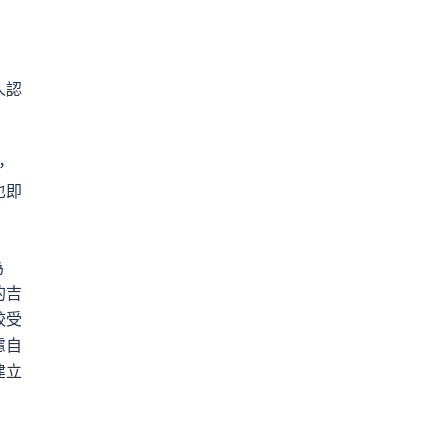
人認
，
也即
為
的吉
較受
慮自
建立