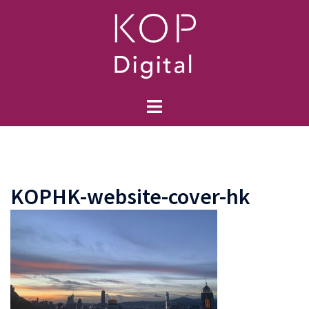
跳
至
主
要
內
容
Toggle
menu
KOPHK-website-cover-hk